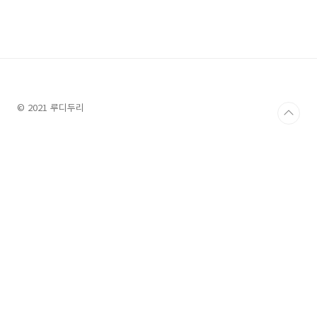
가 이루어지지 않아 필자는 글쓴 시점으로 아직 지원이 되고 있는
Armbian Linux을 선택했다. https://www.ar..
© 2021 루디두리