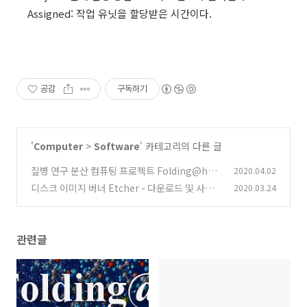
Assigned: 작업 유닛을 할당받은 시간이다.
공감
구독하기
'
Computer
>
Software
' 카테고리의 다른 글
질병 연구 분산 컴퓨팅 프로젝트 Folding@ho
2020.04.02
me - 1. 설치
디스크 이미지 버너 Etcher - 다운로드 및 사용
2020.03.24
(0)
방법
(0)
관련글