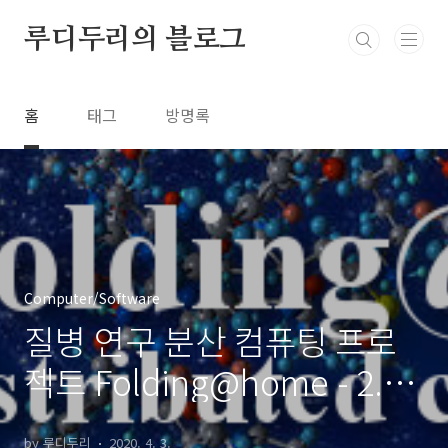
본문 바로가기
루디두리의 블로그
홈
태그
방명록
Computer/Software
질병 연구 분산 컴퓨팅 프로
젝트 Folding@home - 2. 설
정
by 루디두리
2020. 4. 3.